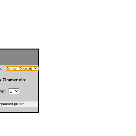
he:
o Zimmer ein:
mmer: