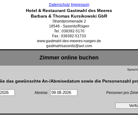
Datenschutz
Impressum
Hotel & Restaurant Gastmahl des Meeres
Barbara & Thomas Kursikowski GbR
Strandpromenade 2
18546 - Sassnitz/Rügen
Tel.: 038392-5170
Fax.: 038392-51733
www.gastmahl-des-meeres-ruegen.de
gastmahlsassnitz@aol.com
Zimmer online buchen
Sprac
Sie das gewünschte An-/Abreisedatum sowie die Personenzahl pr
Abreise:
Personen pro Zi