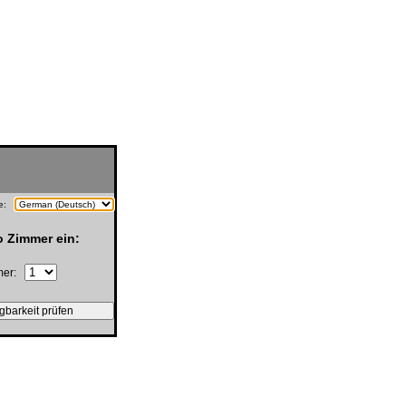
he:
o Zimmer ein:
mmer: