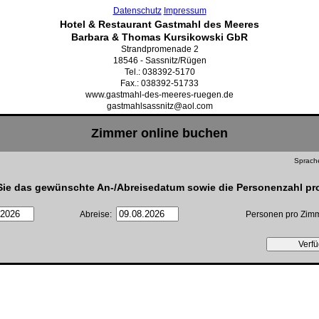
Datenschutz
Impressum
Hotel & Restaurant Gastmahl des Meeres
Barbara & Thomas Kursikowski GbR
Strandpromenade 2
18546 - Sassnitz/Rügen
Tel.: 038392-5170
Fax.: 038392-51733
www.gastmahl-des-meeres-ruegen.de
gastmahlsassnitz@aol.com
Zimmer online buchen
Sprac
Sie das gewünschte An-/Abreisedatum sowie die Personenzahl pr
Abreise:
Personen pro Zi