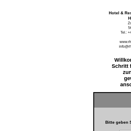
Hotel & Re
H
Zo
5
Tel.: 
www.rh
info@rh
Willk
Schritt 
zun
ge
ansc
Bitte geben 