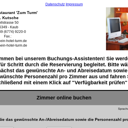
Datenschutz
Impressum
staurant 'Zum Turm'
. Kutsche
llstrasse 50
6349 - Kaub
+49 (6774) 9220-0
Fax.:
ein-hotel-turm.de
ein-hotel-turm.de
ommen bei unserem Buchungs-Assistenten! Sie werd
für Schritt durch die Reservierung begleitet. Bitte w
ächst das gewünschte An- und Abreisedatum sowie
wünschte Personenzahl pro Zimmer aus und fahren 
hließend mit einem Klick auf "Verfügbarkeit prüfen" 
Zimmer online buchen
Sprac
Sie das gewünschte An-/Abreisedatum sowie die Personenzahl pr