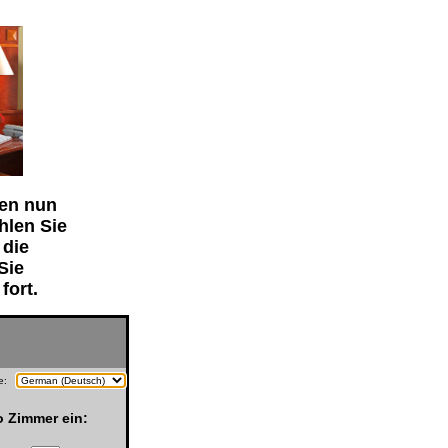
en nun
ählen Sie
 die
Sie
fort.
he:
o Zimmer ein: